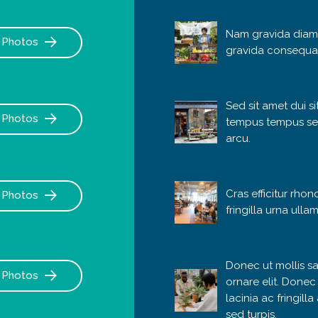
Nam gravida diam
Photos
gravida consequa
Sed sit amet dui s
Photos
tempus tempus se
arcu.
Cras efficitur rhon
Photos
fringilla urna ulla
Donec ut mollis sa
Photos
ornare elit. Donec
lacinia ac fringill
sed turpis.